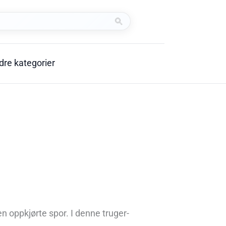
Start
søk
dre kategorier
ten oppkjørte spor. I denne truger-