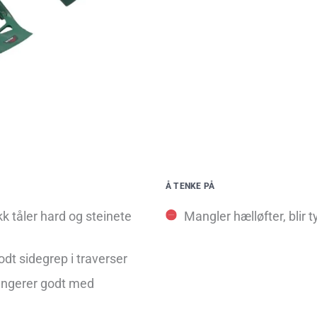
Å TENKE PÅ
kk tåler hard og steinete
Mangler hælløfter, blir t
godt sidegrep i traverser
ungerer godt med