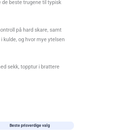
de beste trugene til typisk
kontroll på hard skare, samt
e i kulde, og hvor mye ytelsen
ed sekk, topptur i brattere
Beste prisverdige valg
Beste budsje