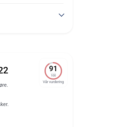
91
22
100
Vår vurdering
øre.
ker.