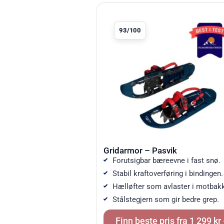
Produkt 1 av 10
93/100
Gridarmor – Pasvik
Forutsigbar bæreevne i fast snø.
Stabil kraftoverføring i bindingen.
Hælløfter som avlaster i motbakk
Stålstegjern som gir bedre grep.
Finn beste pris fra 1 299 kr