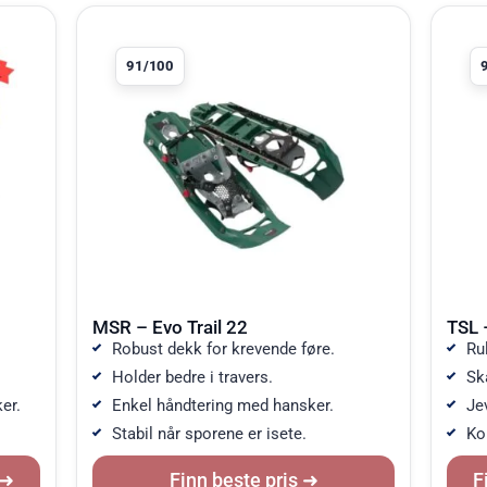
Produkt 2 av 10
Produk
91/100
MSR – Evo Trail 22
TSL 
Robust dekk for krevende føre.
Ru
Holder bedre i travers.
Sk
er.
Enkel håndtering med hansker.
Je
Stabil når sporene er isete.
Kon
Finn beste pris
F