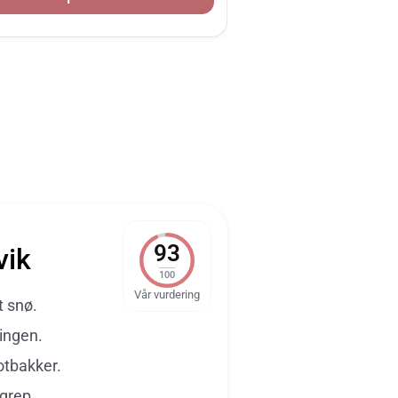
93
vik
100
Vår vurdering
t snø.
dingen.
otbakker.
 grep.