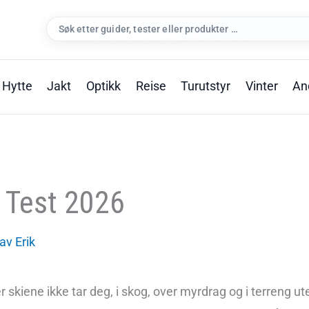
Søk
etter:
Hytte
Jakt
Optikk
Reise
Turutstyr
Vinter
An
i Test 2026
av Erik
der skiene ikke tar deg, i skog, over myrdrag og i terreng u