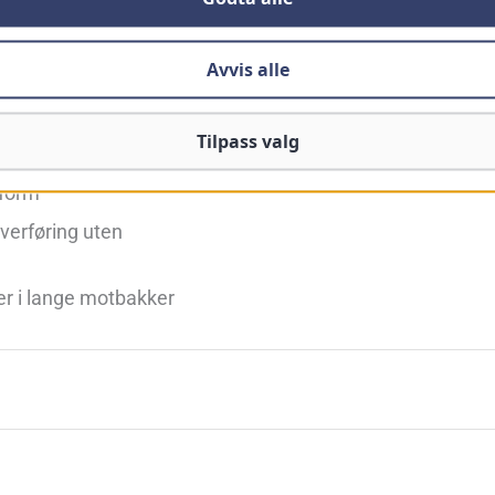
Avvis alle
Å TENKE PÅ
Tilpass valg
dyp snø
Vekten merkes ved raske
skog
sform
overføring uten
per i lange motbakker