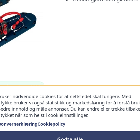
oppdatert 6 aug 2026
bruker nødvendige cookies for at nettstedet skal fungere. Med
tykke bruker vi også statistikk og markedsføring for å forstå bru
bedre innhold og måle annonser. Du kan endre eller trekke tilbak
ykket når som helst i cookieinnstillinger.
sonvernerklæring
Cookiepolicy
på lager. Utvalg og vilkår kan variere. Noen lenker er affiliate-lenker.
Godta alle