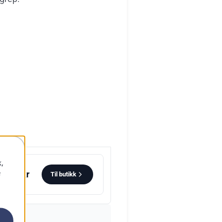
k,
e
1 299 kr
Til butikk