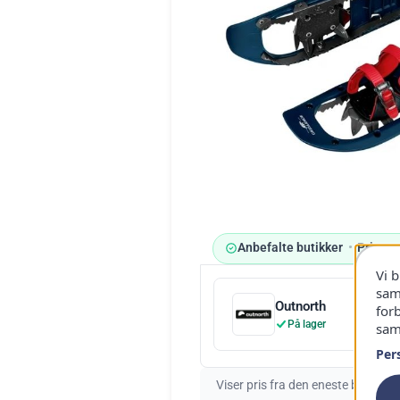
Anbefalte butikker
•
Priser 
Vi 
sam
Outnorth
for
På lager
samt
Per
Viser pris fra den eneste butikken 