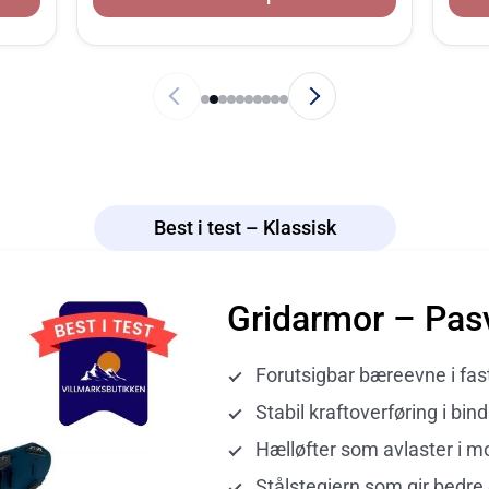
Best i test – Klassisk
Gridarmor – Pas
Forutsigbar bæreevne i fas
Stabil kraftoverføring i bin
Hælløfter som avlaster i m
Stålstegjern som gir bedre