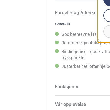
Fordeler og Å tenke på
FORDELER
God bæreevne i fast og 
Remmene gir stabil pas
Bindingene gir god kraft
trykkpunkter
Justerbar hælløfter hjel
Funksjoner
Vår opplevelse