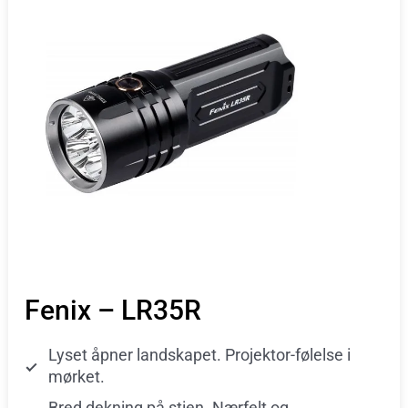
Fenix – LR35R
Lyset åpner landskapet. Projektor-følelse i
mørket.
Bred dekning på stien. Nærfelt og