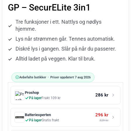
GP – SecurELite 3in1
Tre funksjoner i ett. Nattlys og nødlys
hjemme.
Lys når strømmen går. Tennes automatisk.
Diskré lys i gangen. Slår på når du passerer.
Alltid ladet på veggen. Klar til bruk.
Anbefalte butikker
•
Priser oppdatert 7 aug 2026
Proshop
286 kr
På lager
Frakt 109 kr
296 kr
Batteriexperten
På lager
Gratis frakt
329 kr