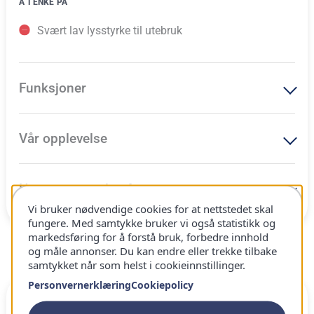
Å TENKE PÅ
Svært lav lysstyrke til utebruk
Funksjoner
Vår opplevelse
Hvem passer den for
Vi bruker nødvendige cookies for at nettstedet skal
fungere. Med samtykke bruker vi også statistikk og
markedsføring for å forstå bruk, forbedre innhold
og måle annonser. Du kan endre eller trekke tilbake
Beste budsjettvalg
samtykket når som helst i cookieinnstillinger.
Personvernerklæring
Cookiepolicy
83