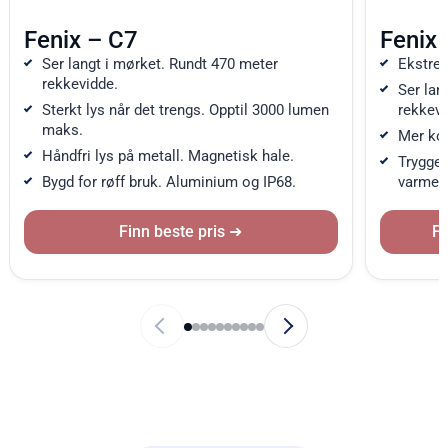
Fenix – C7
Fenix
Ser langt i mørket. Rundt 470 meter
Ekstrem
rekkevidde.
Ser lan
Sterkt lys når det trengs. Opptil 3000 lumen
rekkevi
maks.
Mer kom
Håndfri lys på metall. Magnetisk hale.
Trygger
Bygd for røff bruk. Aluminium og IP68.
varmeko
Finn beste pris
Fi