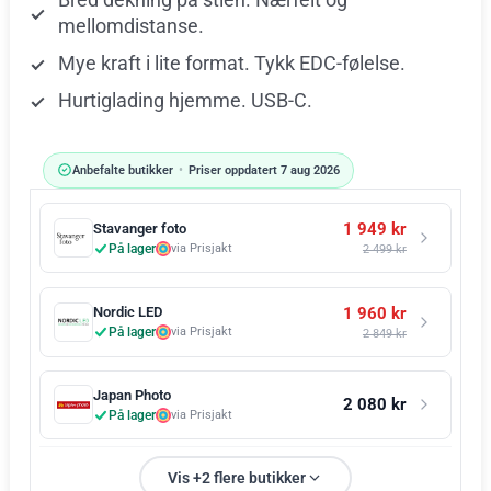
mellomdistanse.
Mye kraft i lite format. Tykk EDC-følelse.
Hurtiglading hjemme. USB-C.
Anbefalte butikker
•
Priser oppdatert 7 aug 2026
1 949 kr
Stavanger foto
På lager
via Prisjakt
2 499 kr
1 960 kr
Nordic LED
På lager
via Prisjakt
2 849 kr
Japan Photo
2 080 kr
På lager
via Prisjakt
Vis +2 flere butikker