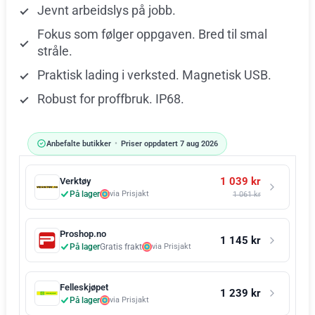
Jevnt arbeidslys på jobb.
Fokus som følger oppgaven. Bred til smal
stråle.
Praktisk lading i verksted. Magnetisk USB.
Robust for proffbruk. IP68.
Anbefalte butikker
•
Priser oppdatert 7 aug 2026
1 039 kr
Verktøy
På lager
via Prisjakt
1 061 kr
Proshop.no
1 145 kr
På lager
Gratis frakt
via Prisjakt
Felleskjøpet
1 239 kr
På lager
via Prisjakt