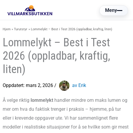
Hopp
Meny
rett
til
Hjem
Turutstyr
Lommelykt – Best i Test 2026 (oppladbar, kraftig, liten)
innholdet
Lommelykt – Best i Test
2026 (oppladbar, kraftig,
liten)
Oppdatert:
mars 2, 2026
/
av Erik
Å velge riktig
lommelykt
handler mindre om maks lumen og
mer om hva du faktisk trenger i praksis – hjemme, på tur
eller i krevende oppgaver ute. Vi har sammenlignet flere
modeller i realistiske situasjoner for å se hvilke som gir mest