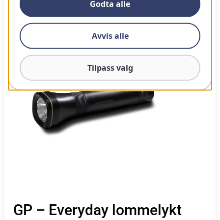
Godta alle
100
Vår vurdering
Avvis alle
Tilpass valg
GP – Everyday lommelykt