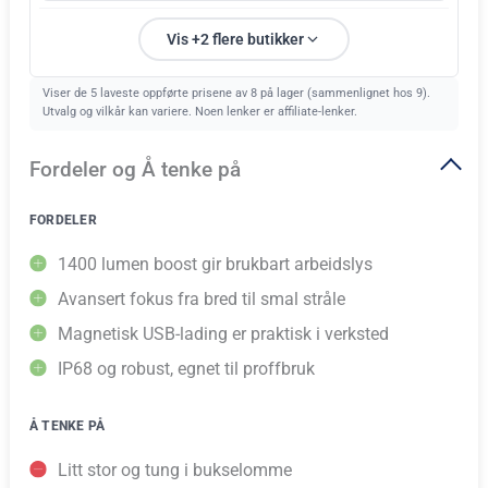
Vis +2 flere butikker
Viser de 5 laveste oppførte prisene av 8 på lager (sammenlignet hos 9).
Utvalg og vilkår kan variere. Noen lenker er affiliate-lenker.
Fordeler og Å tenke på
FORDELER
1400 lumen boost gir brukbart arbeidslys
Avansert fokus fra bred til smal stråle
Magnetisk USB-lading er praktisk i verksted
IP68 og robust, egnet til proffbruk
Å TENKE PÅ
Litt stor og tung i bukselomme