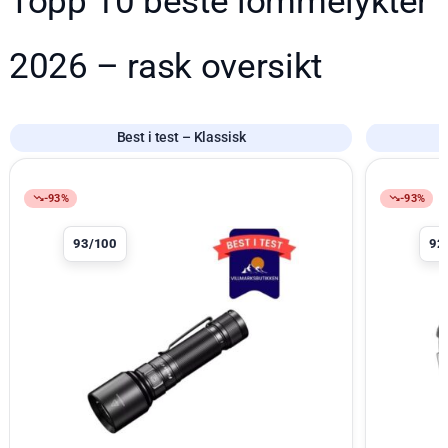
Topp 10 beste lommelykter
2026 – rask oversikt
Best i test – Klassisk
Produkt 1 av 10
Produkt 2 a
-93%
-93%
93/100
92