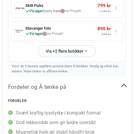
799 kr
Skitt Fiske
På lager
Gratis frakt
via Prisjakt
1 199 kr
890 kr
Stavanger foto
På lager
via Prisjakt
949 kr
Vis +2 flere butikker
Viser de 5 laveste oppførte prisene blant 8 butikker. Utvalg og vilkår kan
variere. Noen lenker er affiliate-lenker.
Fordeler og Å tenke på
FORDELER
Svært kraftig lysstyrke i kompakt format
God rekkevidde som gir bedre oversikt
Magnetisk hale gir stabil håndfri bruk