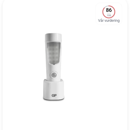
86
100
Vår vurdering