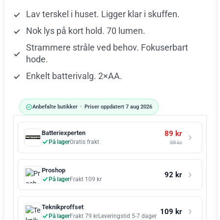
Lav terskel i huset. Ligger klar i skuffen.
Nok lys på kort hold. 70 lumen.
Strammere stråle ved behov. Fokuserbart
hode.
Enkelt batterivalg. 2×AA.
Anbefalte butikker
•
Priser oppdatert 7 aug 2026
89 kr
Batteriexperten
På lager
Gratis frakt
99 kr
Proshop
92 kr
På lager
Frakt 109 kr
Teknikproffset
109 kr
På lager
Frakt 79 kr
Leveringstid 5-7 dager