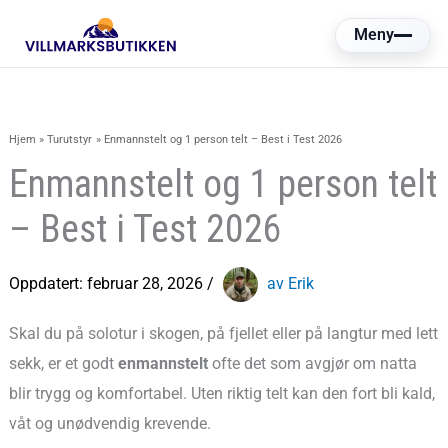
Hopp
Meny
rett
til
innholdet
Hjem
Turutstyr
Enmannstelt og 1 person telt – Best i Test 2026
Enmannstelt og 1 person telt
– Best i Test 2026
Oppdatert:
februar 28, 2026
/
av Erik
Skal du på solotur i skogen, på fjellet eller på langtur med lett
sekk, er et godt
enmannstelt
ofte det som avgjør om natta
blir trygg og komfortabel. Uten riktig telt kan den fort bli kald,
våt og unødvendig krevende.