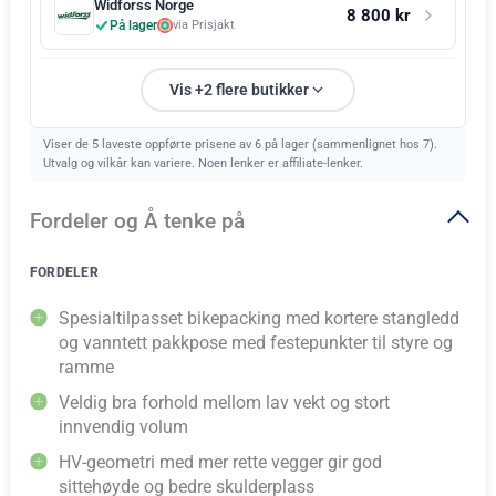
Widforss Norge
8 800 kr
På lager
via Prisjakt
Vis +2 flere butikker
Viser de 5 laveste oppførte prisene av 6 på lager (sammenlignet hos 7).
Utvalg og vilkår kan variere. Noen lenker er affiliate-lenker.
Fordeler og Å tenke på
FORDELER
Spesialtilpasset bikepacking med kortere stangledd
og vanntett pakkpose med festepunkter til styre og
ramme
Veldig bra forhold mellom lav vekt og stort
innvendig volum
HV-geometri med mer rette vegger gir god
sittehøyde og bedre skulderplass