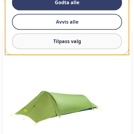
Godta alle
Beste budgetvalg
Avvis alle
78
Tilpass valg
100
Vår vurdering