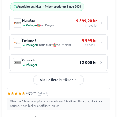
Anbefalte butikker
•
Priser oppdatert 8 aug 2026
9 599,20 kr
Nunataq
På lager
via Prisjakt
11 999 kr
9 999 kr
Fjellsport
På lager
Gratis frakt
via Prisjakt
12 000 kr
Outnorth
12 000 kr
På lager
Vis +2 flere butikker
4,8
Outnorth
(21)
/5
Viser de 5 laveste oppførte prisene blant 6 butikker. Utvalg og vilkår kan
variere. Noen lenker er affiliate-lenker.