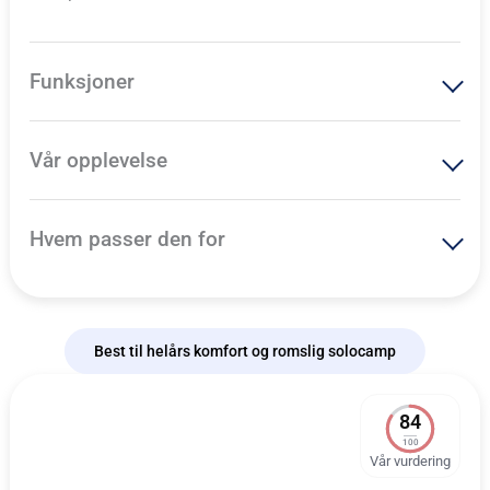
Funksjoner
Vår opplevelse
Hvem passer den for
Best til helårs komfort og romslig solocamp
84
100
Vår vurdering