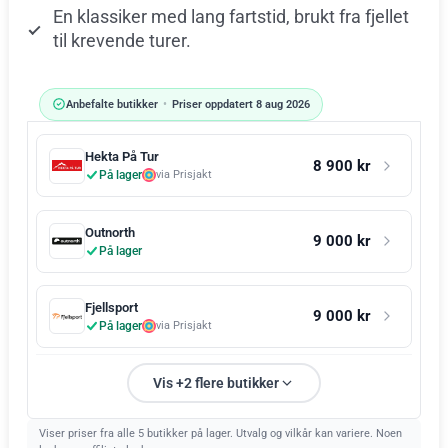
En klassiker med lang fartstid, brukt fra fjellet
til krevende turer.
Anbefalte butikker
•
Priser oppdatert 8 aug 2026
Hekta På Tur
8 900 kr
På lager
via Prisjakt
Outnorth
9 000 kr
På lager
Fjellsport
9 000 kr
På lager
via Prisjakt
Vis +2 flere butikker
Viser priser fra alle 5 butikker på lager. Utvalg og vilkår kan variere. Noen