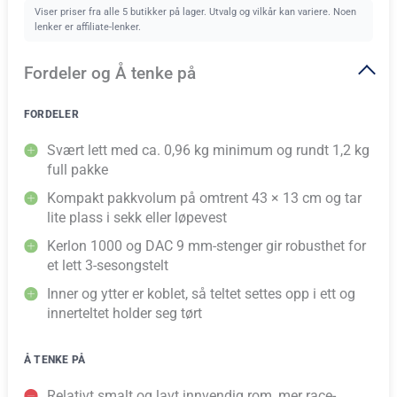
Viser priser fra alle 5 butikker på lager. Utvalg og vilkår kan variere. Noen
lenker er affiliate-lenker.
Fordeler og Å tenke på
FORDELER
Svært lett med ca. 0,96 kg minimum og rundt 1,2 kg
full pakke
Kompakt pakkvolum på omtrent 43 × 13 cm og tar
lite plass i sekk eller løpevest
Kerlon 1000 og DAC 9 mm-stenger gir robusthet for
et lett 3-sesongstelt
Inner og ytter er koblet, så teltet settes opp i ett og
innerteltet holder seg tørt
Å TENKE PÅ
Relativt smalt og lavt innvendig rom, mer race-