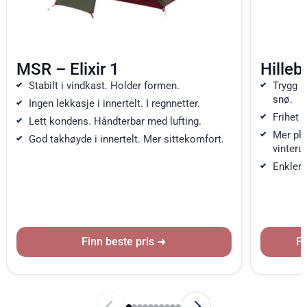
MSR – Elixir 1
Hilleb
Stabilt i vindkast. Holder formen.
Trygg i
snø.
Ingen lekkasje i innertelt. I regnnetter.
Frihet 
Lett kondens. Håndterbar med lufting.
Mer pla
God takhøyde i innertelt. Mer sittekomfort.
vinterut
Enklere
Finn beste pris
Fi