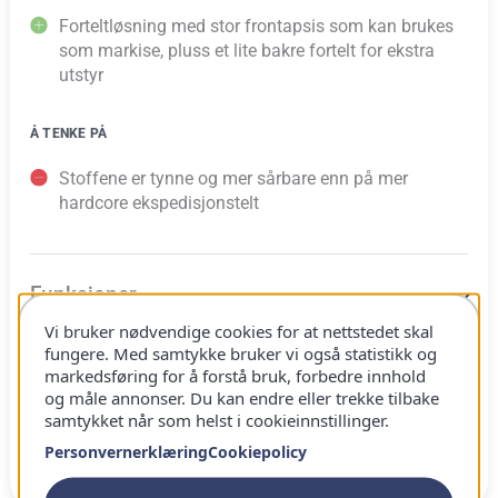
Forteltløsning med stor frontapsis som kan brukes
som markise, pluss et lite bakre fortelt for ekstra
utstyr
Å TENKE PÅ
Stoffene er tynne og mer sårbare enn på mer
hardcore ekspedisjonstelt
Funksjoner
Vi bruker nødvendige cookies for at nettstedet skal
fungere. Med samtykke bruker vi også statistikk og
Vår opplevelse
markedsføring for å forstå bruk, forbedre innhold
og måle annonser. Du kan endre eller trekke tilbake
samtykket når som helst i cookieinnstillinger.
Personvernerklæring
Cookiepolicy
Hvem passer den for