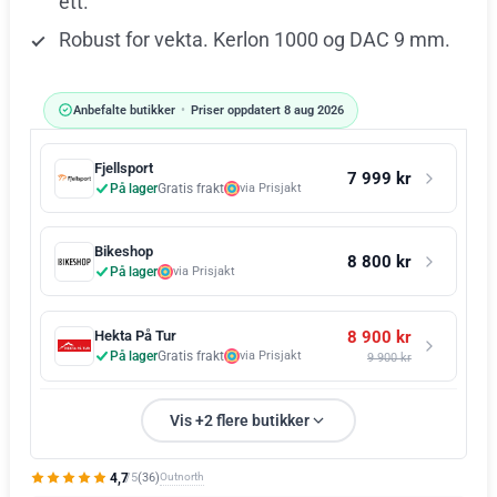
ett.
Robust for vekta. Kerlon 1000 og DAC 9 mm.
Anbefalte butikker
•
Priser oppdatert 8 aug 2026
Fjellsport
7 999 kr
På lager
Gratis frakt
via Prisjakt
Bikeshop
8 800 kr
På lager
via Prisjakt
8 900 kr
Hekta På Tur
På lager
Gratis frakt
via Prisjakt
9 900 kr
Vis +2 flere butikker
4,7
Outnorth
(36)
/5