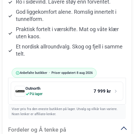
Ro i sidevind. Lavere støy enn forventet.
God liggekomfort alene. Romslig innertelt i
tunnelform.
Praktisk fortelt i værskifte. Mat og våte klær
uten kaos.
Et nordisk allroundvalg. Skog og fjell i samme
telt.
Anbefalte butikker
•
Priser oppdatert 8 aug 2026
Outnorth
7 999 kr
På lager
Viser pris fra den eneste butikken på lager. Utvalg og vilkår kan variere.
Noen lenker er affiliate-lenker.
Fordeler og Å tenke på