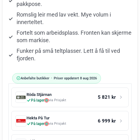
pakkpose.
Romslig leir med lav vekt. Mye volum i
innerteltet.
Fortelt som arbeidsplass. Fronten kan skjerme
som markise.
Funker på små teltplasser. Lett å få til ved
fjorden.
Anbefalte butikker
•
Priser oppdatert 8 aug 2026
Röda Stjärnan
5 821 kr
På lager
via Prisjakt
Hekta På Tur
6 999 kr
På lager
via Prisjakt