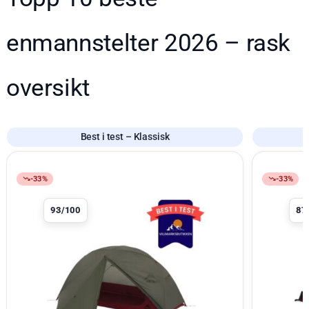
enmannstelter 2026 – rask
oversikt
Best i test – Klassisk
Produkt 1 av 10
Produkt 2 a
-33%
-33%
93/100
87