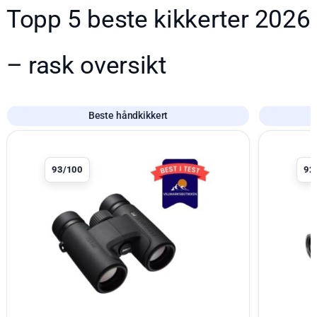
Topp 5 beste kikkerter 2026
– rask oversikt
Beste håndkikkert
Produkt 1 av 5
Produkt 2 a
93/100
92