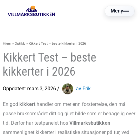
Hopp
Meny
rett
til
innholdet
Hjem
Optikk
Kikkert Test – beste kikkerter i 2026
Kikkert Test – beste
kikkerter i 2026
Oppdatert:
mars 3, 2026
/
av Erik
En god
kikkert
handler om mer enn forstørrelse, den må
passe bruksområdet ditt og gi et bilde som er behagelig over
tid. Derfor har testpanelet hos
Villmarksbutikken
sammenlignet kikkerter i realistiske situasjoner på tur, ved