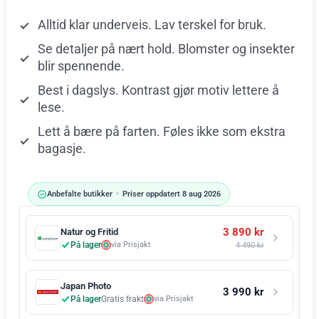
Alltid klar underveis. Lav terskel for bruk.
Se detaljer på nært hold. Blomster og insekter
blir spennende.
Best i dagslys. Kontrast gjør motiv lettere å
lese.
Lett å bære på farten. Føles ikke som ekstra
bagasje.
Anbefalte butikker
•
Priser oppdatert 8 aug 2026
3 890 kr
Natur og Fritid
På lager
via Prisjakt
4 490 kr
Japan Photo
3 990 kr
På lager
Gratis frakt
via Prisjakt