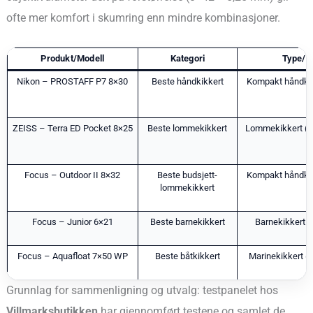
ofte mer komfort i skumring enn mindre kombinasjoner.
Produkt/Modell
Kategori
Type/va
Nikon – PROSTAFF P7 8×30
Beste håndkikkert
Kompakt håndkik
ZEISS – Terra ED Pocket 8×25
Beste lommekikkert
Lommekikkert (fo
Focus – Outdoor II 8×32
Beste budsjett-
Kompakt håndkik
lommekikkert
Focus – Junior 6×21
Beste barnekikkert
Barnekikkert (l
Focus – Aquafloat 7×50 WP
Beste båtkikkert
Marinekikkert (p
Grunnlag for sammenligning og utvalg: testpanelet hos
Villmarksbutikken
har gjennomført testene og samlet de