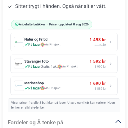
Sitter trygt i hånden. Også når alt er vått.
Anbefalte butikker
•
Priser oppdatert 8 aug 2026
1 498 kr
Natur og Fritid
På lager
via Prisjakt
2 199 kr
1 592 kr
Stavanger foto
På lager
Gratis frakt
via Prisjakt
1 990 kr
1 690 kr
Marineshop
På lager
via Prisjakt
1 889 kr
Viser priser fra alle 3 butikker på lager. Utvalg og vilkår kan variere. Noen
lenker er affiliate-lenker.
Fordeler og Å tenke på