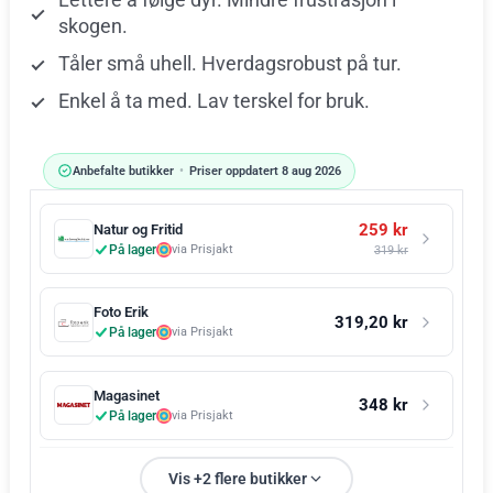
skogen.
Tåler små uhell. Hverdagsrobust på tur.
Enkel å ta med. Lav terskel for bruk.
Anbefalte butikker
•
Priser oppdatert 8 aug 2026
259 kr
Natur og Fritid
På lager
via Prisjakt
319 kr
Foto Erik
319,20 kr
På lager
via Prisjakt
Magasinet
348 kr
På lager
via Prisjakt
Vis +2 flere butikker