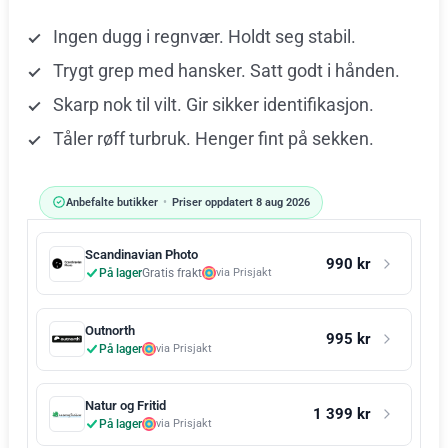
Ingen dugg i regnvær. Holdt seg stabil.
Trygt grep med hansker. Satt godt i hånden.
Skarp nok til vilt. Gir sikker identifikasjon.
Tåler røff turbruk. Henger fint på sekken.
Anbefalte butikker
•
Priser oppdatert 8 aug 2026
Scandinavian Photo
990 kr
På lager
Gratis frakt
via Prisjakt
Outnorth
995 kr
På lager
via Prisjakt
Natur og Fritid
1 399 kr
På lager
via Prisjakt