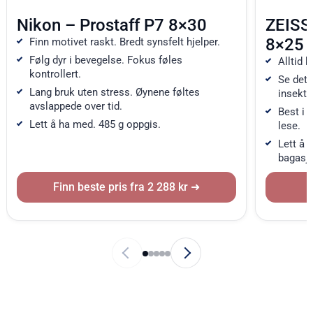
Nikon – Prostaff P7 8×30
ZEISS
8×25
Finn motivet raskt. Bredt synsfelt hjelper.
Følg dyr i bevegelse. Fokus føles
Alltid k
kontrollert.
Se deta
Lang bruk uten stress. Øynene føltes
insekte
avslappede over tid.
Best i 
Lett å ha med. 485 g oppgis.
lese.
Lett å 
bagasje
Finn beste pris fra 2 288 kr