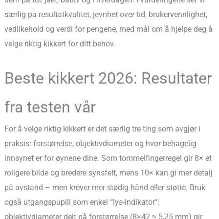
særlig på resultatkvalitet, jevnhet over tid, brukervennlighet,
vedlikehold og verdi for pengene, med mål om å hjelpe deg å
velge riktig kikkert for ditt behov.
Beste kikkert 2026: Resultater
fra testen vår
For å velge riktig kikkert er det særlig tre ting som avgjør i
praksis: forstørrelse, objektivdiameter og hvor behagelig
innsynet er for øynene dine. Som tommelfingerregel gir 8× et
roligere bilde og bredere synsfelt, mens 10× kan gi mer detalj
på avstand – men krever mer stødig hånd eller støtte. Bruk
også utgangspupill som enkel “lys-indikator”:
objektivdiameter delt på forstørrelse (8×42 ≈ 5,25 mm) gir