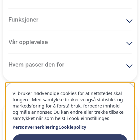
Funksjoner
Vår opplevelse
Hvem passer den for
Vi bruker nødvendige cookies for at nettstedet skal
Beste barnekikkert
fungere. Med samtykke bruker vi også statistikk og
markedsføring for å forstå bruk, forbedre innhold
og måle annonser. Du kan endre eller trekke tilbake
88
samtykket når som helst i cookieinnstillinger.
100
Personvernerklæring
Cookiepolicy
Vår vurdering