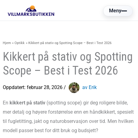
Hopp
Meny
rett
til
innholdet
Hjem
Optikk
Kikkert på stativ og Spotting Scope – Best i Test 2026
Kikkert på stativ og Spotting
Scope – Best i Test 2026
Oppdatert:
februar 28, 2026
/
av Erik
En
kikkert på stativ
(spotting scope) gir deg roligere bilde,
mer detalj og høyere forstørrelse enn en håndkikkert, spesielt
til fugletitting, jakt og naturobservasjon over tid. Men hvilken
modell passer best for ditt bruk og budsjett?