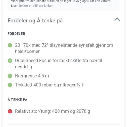
Viser pris fra den eneste butikken på lager. Utvalg og vilkår kan variere.
Noen lenker er affiliate-lenker.
Fordeler og Å tenke på
FORDELER
23–70x med 72° tilsynelatende synsfelt gjennom
hele zoomen
Dual-Speed Focus for raskt skifte fra nær til
uendelig
Nærgrense 4,5 m
Trykktett 400 mbar og nitrogenfylt
Å TENKE PÅ
Relativt stor/tung: 408 mm og 2078 g