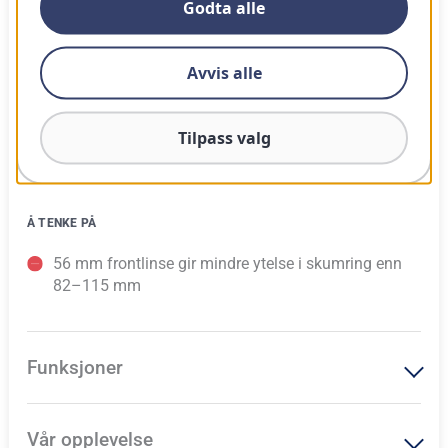
Godta alle
FORDELER
Avvis alle
Ultralett og ultrakompakt: 258 mm og ~970 g
17–40x oppleves imponerende brukbart på 56 mm
Tilpass valg
Nærgrense 3,4 m åpner for detaljer nær skjul
Vanntett ned til 4 m, med «half-shell»-feste for stativ
Å TENKE PÅ
56 mm frontlinse gir mindre ytelse i skumring enn
82–115 mm
Funksjoner
Vår opplevelse