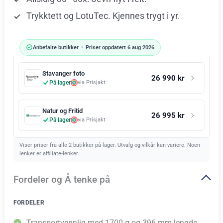
Trykktett og LotuTec. Kjennes trygt i yr.
Anbefalte butikker
•
Priser oppdatert 6 aug 2026
Stavanger foto
26 990 kr
På lager
via Prisjakt
Natur og Fritid
26 995 kr
På lager
via Prisjakt
Viser priser fra alle 2 butikker på lager. Utvalg og vilkår kan variere. Noen
lenker er affiliate-lenker.
Fordeler og Å tenke på
FORDELER
Transportvennlig med 1700 g og 396 mm lengde