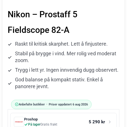
Nikon – Prostaff 5
Fieldscope 82-A
Raskt til kritisk skarphet. Lett å finjustere.
Stabil på brygge i vind. Mer rolig ved moderat
zoom.
Trygg i lett yr. Ingen innvendig dugg observert.
God balanse på kompakt stativ. Enkel å
panorere jevnt.
Anbefalte butikker
•
Priser oppdatert 6 aug 2026
Proshop
5 290 kr
På lager
Gratis frakt