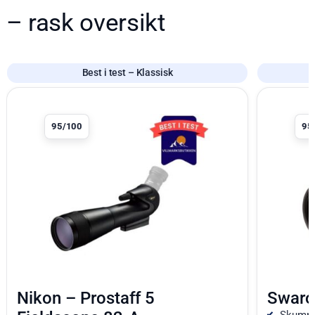
– rask oversikt
Best i test – Klassisk
Produkt 1 av 8
Produkt 2 a
95/100
95
Nikon – Prostaff 5
Swaro