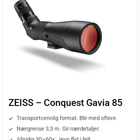
ZEISS – Conquest Gavia 85
Transportvennlig format. Blir med oftere.
Nærgrense 3,3 m. Gir nærdetaljer.
Allsidig 30–60x. Jevn flyt i felt.