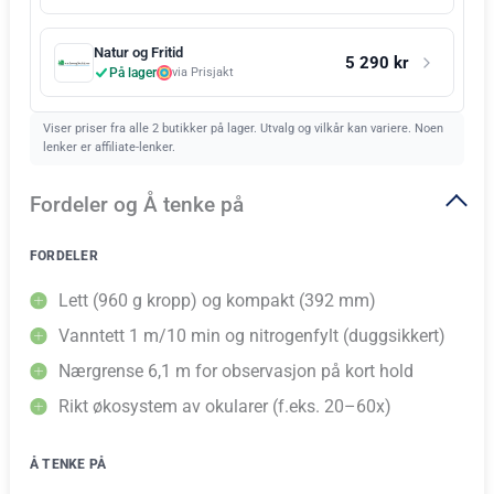
Natur og Fritid
5 290 kr
På lager
via Prisjakt
Viser priser fra alle 2 butikker på lager. Utvalg og vilkår kan variere. Noen
lenker er affiliate-lenker.
Fordeler og Å tenke på
FORDELER
Lett (960 g kropp) og kompakt (392 mm)
Vanntett 1 m/10 min og nitrogenfylt (duggsikkert)
Nærgrense 6,1 m for observasjon på kort hold
Rikt økosystem av okularer (f.eks. 20–60x)
Å TENKE PÅ