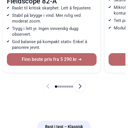
Fieldscope 82-A
Skumrin
Mikroko
Raskt til kritisk skarphet. Lett å finjustere.
konture
Stabil på brygge i vind. Mer rolig ved
Tett på
moderat zoom.
Modulær
Trygg i lett yr. Ingen innvendig dugg
observert.
God balanse på kompakt stativ. Enkel å
panorere jevnt.
Finn beste pris fra 5 290 kr
Best i test – Klassisk