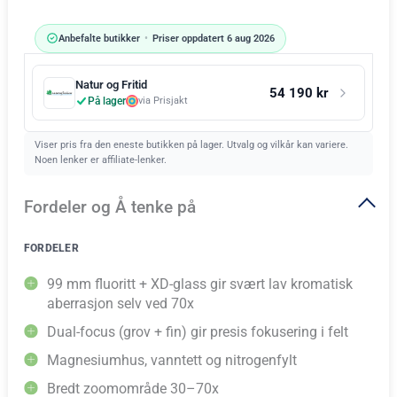
Anbefalte butikker
•
Priser oppdatert 6 aug 2026
Natur og Fritid
54 190 kr
På lager
via Prisjakt
Viser pris fra den eneste butikken på lager. Utvalg og vilkår kan variere.
Noen lenker er affiliate-lenker.
Fordeler og Å tenke på
FORDELER
99 mm fluoritt + XD-glass gir svært lav kromatisk
aberrasjon selv ved 70x
Dual-focus (grov + fin) gir presis fokusering i felt
Magnesiumhus, vanntett og nitrogenfylt
Bredt zoomområde 30–70x