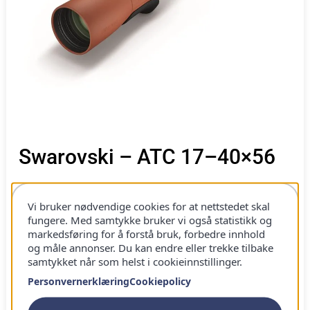
Swarovski – ATC 17–40×56
Ultralett å ta med. Pakkes fort.
Vi bruker nødvendige cookies for at nettstedet skal
Rask i bruk. Flytt deg mellom punkt.
fungere. Med samtykke bruker vi også statistikk og
markedsføring for å forstå bruk, forbedre innhold
Stabil i rolig bruk. Vind merkes på høy zoom.
og måle annonser. Du kan endre eller trekke tilbake
Presis med hansker. Småjusteringer sitter.
samtykket når som helst i cookieinnstillinger.
Personvernerklæring
Cookiepolicy
Fordeler og Å tenke på