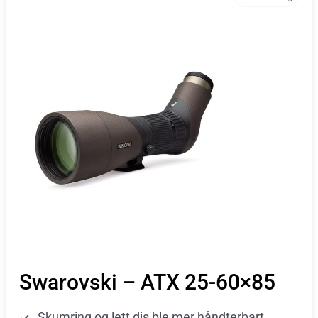
Swarovski – ATX 25-60×85
Skumring og lett dis ble mer håndterbart.