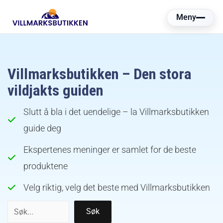
Hopp
Meny
rett
til
innholdet
Villmarksbutikken – Den stora
vildjakts guiden
Slutt å bla i det uendelige – la Villmarksbutikken
guide deg
Ekspertenes meninger er samlet for de beste
produktene
Velg riktig, velg det beste med Villmarksbutikken
Søk
Søk