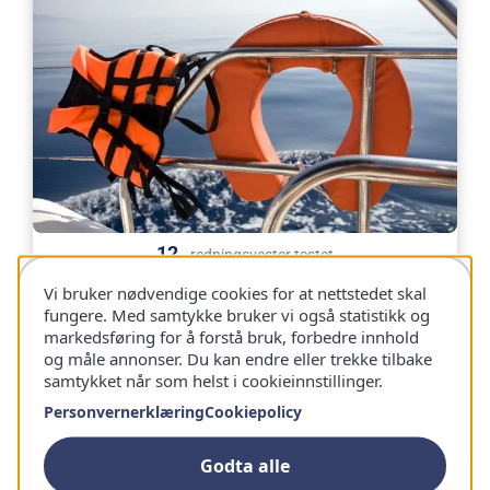
12
redningsvester testet
Vi bruker nødvendige cookies for at nettstedet skal
Hvilken er den beste redningsvesten?
fungere. Med samtykke bruker vi også statistikk og
markedsføring for å forstå bruk, forbedre innhold
Til testen ➜
og måle annonser. Du kan endre eller trekke tilbake
samtykket når som helst i cookieinnstillinger.
Personvernerklæring
Cookiepolicy
Godta alle