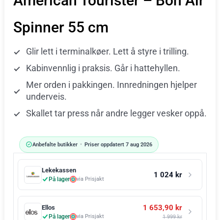
American Tourister – Bon Air
Spinner 55 cm
Glir lett i terminalkøer. Lett å styre i trilling.
Kabinvennlig i praksis. Går i hattehyllen.
Mer orden i pakkingen. Innredningen hjelper
underveis.
Skallet tar press når andre legger vesker oppå.
Anbefalte butikker
•
Priser oppdatert 7 aug 2026
Lekekassen
1 024 kr
På lager
via Prisjakt
1 653,90 kr
Ellos
På lager
via Prisjakt
1 999 kr