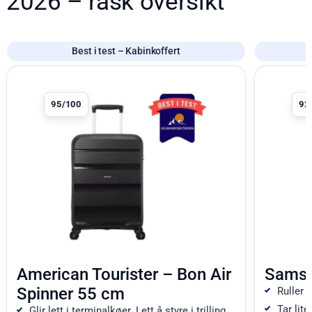
2026 – rask oversikt
Best i test – Kabinkoffert
Produkt 1 av 8
Produkt 2 a
95/100
92
American Tourister – Bon Air
Samso
Spinner 55 cm
Ruller s
Tar lite
Glir lett i terminalkøer. Lett å styre i trilling.