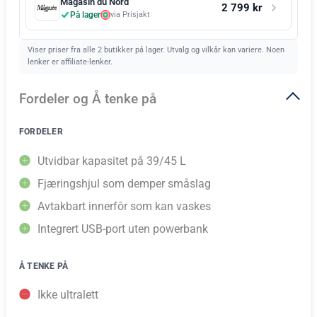
Magasin du Nord
2 799 kr
På lager
via Prisjakt
Viser priser fra alle 2 butikker på lager. Utvalg og vilkår kan variere. Noen
lenker er affiliate-lenker.
Fordeler og Å tenke på
FORDELER
Utvidbar kapasitet på 39/45 L
Fjæringshjul som demper småslag
Avtakbart innerfôr som kan vaskes
Integrert USB-port uten powerbank
Å TENKE PÅ
Ikke ultralett