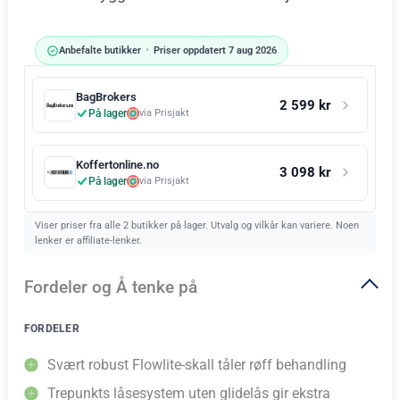
Anbefalte butikker
•
Priser oppdatert 7 aug 2026
BagBrokers
2 599 kr
På lager
via Prisjakt
Koffertonline.no
3 098 kr
På lager
via Prisjakt
Viser priser fra alle 2 butikker på lager. Utvalg og vilkår kan variere. Noen
lenker er affiliate-lenker.
Fordeler og Å tenke på
FORDELER
Svært robust Flowlite-skall tåler røff behandling
Trepunkts låsesystem uten glidelås gir ekstra