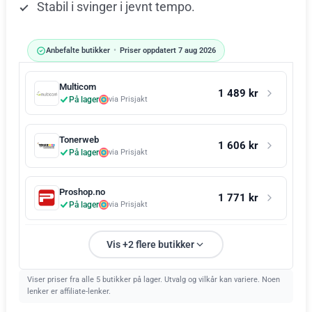
Stabil i svinger i jevnt tempo.
Anbefalte butikker
•
Priser oppdatert 7 aug 2026
Multicom
1 489 kr
På lager
via Prisjakt
Tonerweb
1 606 kr
På lager
via Prisjakt
Proshop.no
1 771 kr
På lager
via Prisjakt
Vis +2 flere butikker
Viser priser fra alle 5 butikker på lager. Utvalg og vilkår kan variere. Noen
lenker er affiliate-lenker.