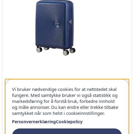
American Tourister –
Vi bruker nødvendige cookies for at nettstedet skal
fungere. Med samtykke bruker vi også statistikk og
markedsføring for å forstå bruk, forbedre innhold
Soundbox Spinner 55 cm
og måle annonser. Du kan endre eller trekke tilbake
samtykket når som helst i cookieinnstillinger.
Ruller stødig i folkemengder.
Personvernerklæring
Cookiepolicy
Snur lett i trange butikker.