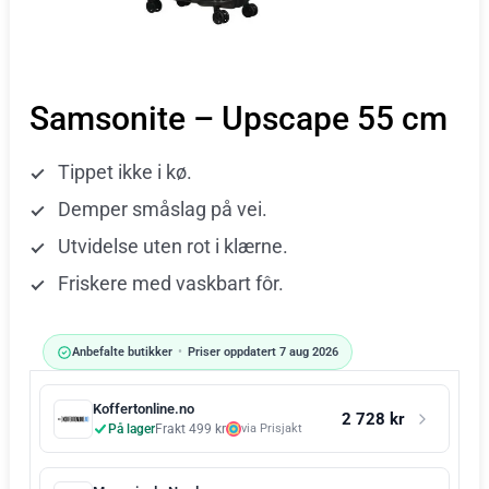
Samsonite – Upscape 55 cm
Tippet ikke i kø.
Demper småslag på vei.
Utvidelse uten rot i klærne.
Friskere med vaskbart fôr.
Anbefalte butikker
•
Priser oppdatert 7 aug 2026
Koffertonline.no
2 728 kr
På lager
Frakt 499 kr
via Prisjakt