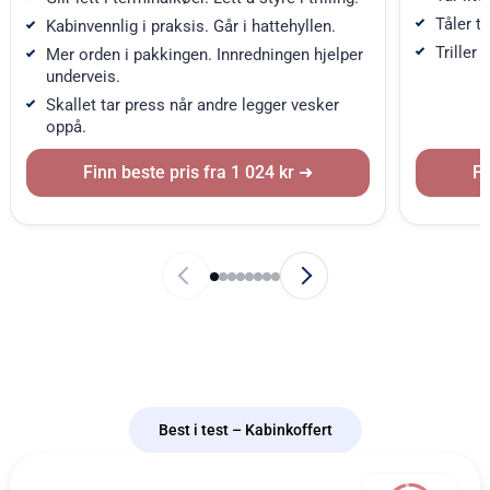
Tåler t
Kabinvennlig i praksis. Går i hattehyllen.
Triller
Mer orden i pakkingen. Innredningen hjelper
underveis.
Skallet tar press når andre legger vesker
oppå.
Finn beste pris fra 1 024 kr
Fi
Best i test – Kabinkoffert