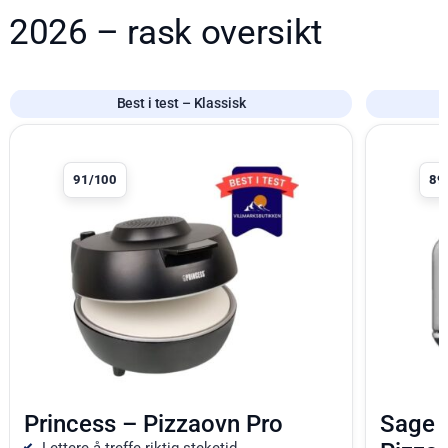
2026 – rask oversikt
Best i test – Klassisk
Produkt 1 av 4
Produkt 2 a
91/100
89
Princess – Pizzaovn Pro
Sage 