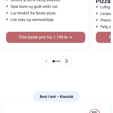
Pizzai
Lettere å treffe riktig steketid.
Sprø bunn og godt stekt ost.
Luftig 
Lav terskel fra første pizza.
Leopard
Lite støy og varmeutslipp.
Presis 
Følg st
Finn beste pris fra 1 199 kr
Fi
Best i test – Klassisk
91