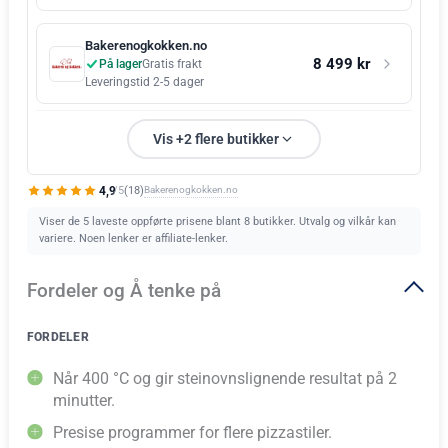
Bakerenogkokken.no
8 499 kr
På lager
Gratis frakt
Leveringstid 2-5 dager
Vis +2 flere butikker
4,9
Bakerenogkokken.no
(18)
/5
Viser de 5 laveste oppførte prisene blant 8 butikker. Utvalg og vilkår kan
variere. Noen lenker er affiliate-lenker.
Fordeler og Å tenke på
FORDELER
Når 400 °C og gir steinovnslignende resultat på 2
minutter.
Presise programmer for flere pizzastiler.