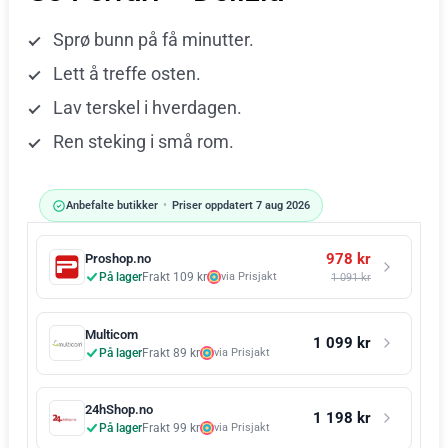
Sprø bunn på få minutter.
Lett å treffe osten.
Lav terskel i hverdagen.
Ren steking i små rom.
Anbefalte butikker
•
Priser oppdatert 7 aug 2026
978 kr
Proshop.no
På lager
Frakt 109 kr
via Prisjakt
1 091 kr
Multicom
1 099 kr
På lager
Frakt 89 kr
via Prisjakt
24hShop.no
1 198 kr
På lager
Frakt 99 kr
via Prisjakt