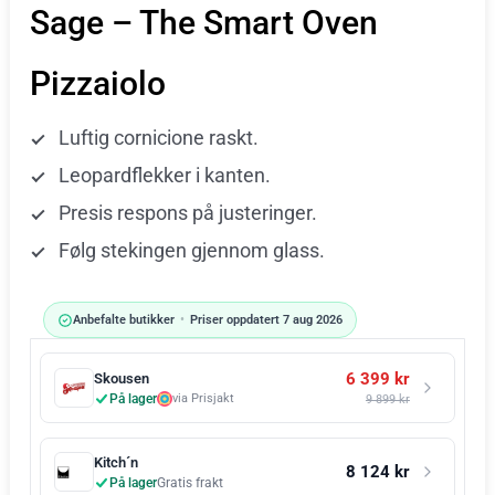
Sage – The Smart Oven
Pizzaiolo
Luftig cornicione raskt.
Leopardflekker i kanten.
Presis respons på justeringer.
Følg stekingen gjennom glass.
Anbefalte butikker
•
Priser oppdatert 7 aug 2026
6 399 kr
Skousen
På lager
via Prisjakt
9 899 kr
Kitch´n
8 124 kr
På lager
Gratis frakt