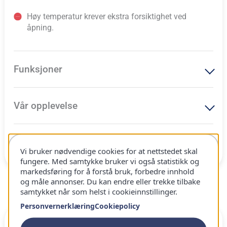
Høy temperatur krever ekstra forsiktighet ved
åpning.
Funksjoner
Vår opplevelse
Hvem passer den for
Vi bruker nødvendige cookies for at nettstedet skal
fungere. Med samtykke bruker vi også statistikk og
markedsføring for å forstå bruk, forbedre innhold
og måle annonser. Du kan endre eller trekke tilbake
samtykket når som helst i cookieinnstillinger.
Beste budsjettvalg
Personvernerklæring
Cookiepolicy
83