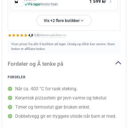
1 599 kr
På lager
Gratis frakt
Vis +2 flere butikker
4,8
Bakerenogkokken.no
(4)
/5
Viser priser fra alle 5 butikker på lager. Utvalg og vilkår kan variere. Noen
lenker er affiliate-lenker.
Fordeler og Å tenke på
FORDELER
Når ca. 400 °C for rask steking.
Keramisk pizzastein gir jevn varme og tekstur.
Timer og termostat gjør bruken enkel.
Dobbelvegg gir en tryggere utside når barn er med.