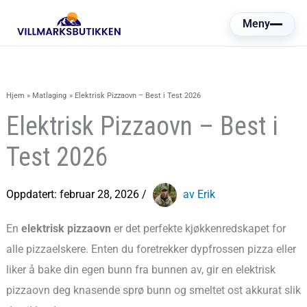
Hopp
Meny
rett
til
innholdet
Hjem
Matlaging
Elektrisk Pizzaovn – Best i Test 2026
Elektrisk Pizzaovn – Best i
Test 2026
Oppdatert:
februar 28, 2026
/
av Erik
En
elektrisk pizzaovn
er det perfekte kjøkkenredskapet for
alle pizzaelskere. Enten du foretrekker dypfrossen pizza eller
liker å bake din egen bunn fra bunnen av, gir en elektrisk
pizzaovn deg knasende sprø bunn og smeltet ost akkurat slik