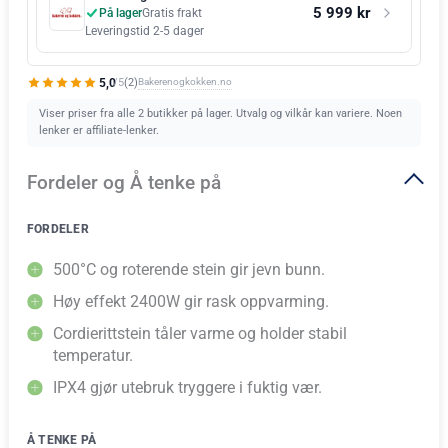
5 999 kr
På lager
Gratis frakt
Leveringstid 2-5 dager
5,0
Bakerenogkokken.no
(2)
/5
Viser priser fra alle 2 butikker på lager. Utvalg og vilkår kan variere. Noen
lenker er affiliate-lenker.
Fordeler og Å tenke på
FORDELER
500°C og roterende stein gir jevn bunn.
Høy effekt 2400W gir rask oppvarming.
Cordierittstein tåler varme og holder stabil
temperatur.
IPX4 gjør utebruk tryggere i fuktig vær.
Å TENKE PÅ