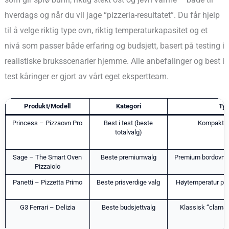
hverdags og når du vil jage “pizzeria-resultatet”. Du får hjelp
til å velge riktig type ovn, riktig temperaturkapasitet og et
nivå som passer både erfaring og budsjett, basert på testing i
realistiske bruksscenarier hjemme. Alle anbefalinger og best i
test kåringer er gjort av vårt eget ekspertteam.
Produkt/Modell
Kategori
Typ
Princess – Pizzaovn Pro
Best i test (beste
Kompakt b
totalvalg)
Sage – The Smart Oven
Beste premiumvalg
Premium bordovn 
Pizzaiolo
Panetti – Pizzetta Primo
Beste prisverdige valg
Høytemperatur piz
G3 Ferrari – Delizia
Beste budsjettvalg
Klassisk “clamsh