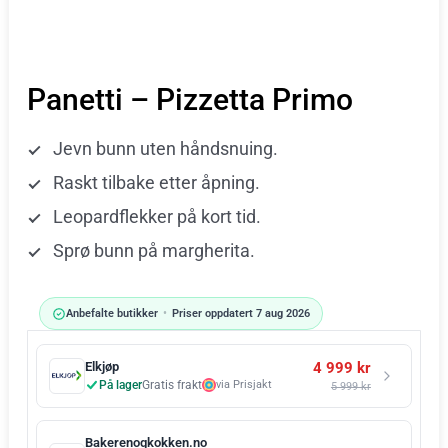
Panetti – Pizzetta Primo
Jevn bunn uten håndsnuing.
Raskt tilbake etter åpning.
Leopardflekker på kort tid.
Sprø bunn på margherita.
Anbefalte butikker
•
Priser oppdatert 7 aug 2026
4 999 kr
Elkjøp
På lager
Gratis frakt
via Prisjakt
5 999 kr
Bakerenogkokken.no