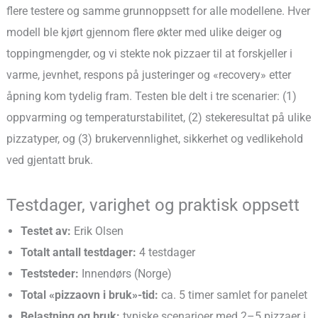
flere testere og samme grunnoppsett for alle modellene. Hver
modell ble kjørt gjennom flere økter med ulike deiger og
toppingmengder, og vi stekte nok pizzaer til at forskjeller i
varme, jevnhet, respons på justeringer og «recovery» etter
åpning kom tydelig fram. Testen ble delt i tre scenarier: (1)
oppvarming og temperaturstabilitet, (2) stekeresultat på ulike
pizzatyper, og (3) brukervennlighet, sikkerhet og vedlikehold
ved gjentatt bruk.
Testdager, varighet og praktisk oppsett
Testet av:
Erik Olsen
Totalt antall testdager:
4 testdager
Teststeder:
Innendørs (Norge)
Total «pizzaovn i bruk»-tid:
ca. 5 timer samlet for panelet
Belastning og bruk:
typiske scenarioer med 2–5 pizzaer i