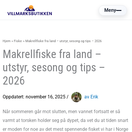
Hopp
Meny
rett
til
innholdet
Hjem
Fiske
Makrellfiske fra land – utstyr, sesong og tips – 2026
Makrellfiske fra land –
utstyr, sesong og tips –
2026
Oppdatert:
november 16, 2025
/
av Erik
Når sommeren går mot slutten, men vannet fortsatt er så
varmt at torsken holder seg på dypet, da vet du at tiden snart
er moden for noe av det mest spennende fisket vi har i Norge