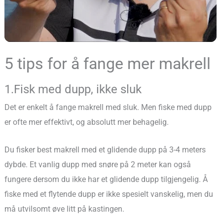
dem i strimler, gjerne litt lange og ikke for brede, da makrellen
har en liten munn.
5 tips for å fange mer makrell
1.Fisk med dupp, ikke sluk
Det er enkelt å fange makrell med sluk. Men fiske med dupp
er ofte mer effektivt, og absolutt mer behagelig.
Du fisker best makrell med et glidende dupp på 3-4 meters
dybde. Et vanlig dupp med snøre på 2 meter kan også
fungere dersom du ikke har et glidende dupp tilgjengelig. Å
fiske med et flytende dupp er ikke spesielt vanskelig, men du
må utvilsomt øve litt på kastingen.