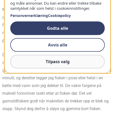
og måle annonser. Du kan endre eller trekke tilbake
samtykket når som helst i cookieinnstillinger.
Makrellen er en utmerket spisefisk. Da jeg var barn spiste vi
Personvernerklæring
Cookiepolicy
den ofte kokt, avkjølt og servert med agurksalat. Men det
finnes mange måter å tilberede makrell på – stekt, kokt eller
Godta alle
røkt. Stekt makrell med poteter, smør og agurksalat bør være
populært hos de fleste.
Avvis alle
Det sies at makrell er en fisk som fort blir dårlig, så du bør
Tilpass valg
oppbevare den riktig. Jeg foretrekker å rense all fisk med en
gang jeg har fanget den, også makrell. Det tar mindre enn ett
minutt, og deretter legger jeg fisken i pose eller helst i en
bøtte med vann som jeg dekker til. De vakre fargene på
makrell forsvinner raskt etter at fisken dør. Det vet
garnsildfiskere godt når makrellen de trekker opp er blek og
slapp. Skynd deg derfor å sløye og gjemme bort fisken.