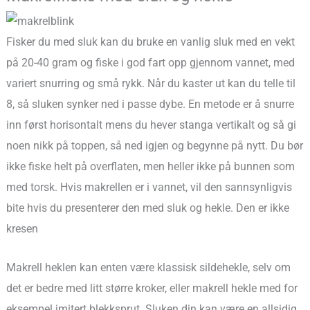
Fisker du med sluk kan du bruke en vanlig sluk med en vekt
på 20-40 gram og fiske i god fart opp gjennom vannet, med
variert snurring og små rykk. Når du kaster ut kan du telle til
8, så sluken synker ned i passe dybe. En metode er å snurre
inn først horisontalt mens du hever stanga vertikalt og så gi
noen nikk på toppen, så ned igjen og begynne på nytt. Du bør
ikke fiske helt på overflaten, men heller ikke på bunnen som
med torsk. Hvis makrellen er i vannet, vil den sannsynligvis
bite hvis du presenterer den med sluk og hekle. Den er ikke
kresen
Makrell heklen kan enten være klassisk sildehekle, selv om
det er bedre med litt større kroker, eller makrell hekle med for
eksempel imitert blekksprut. Sluken din kan være en allsidig